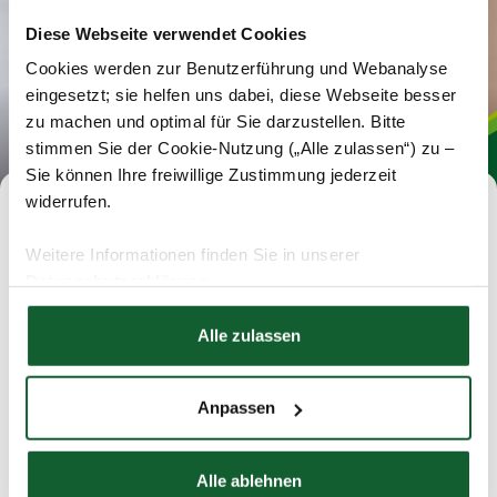
Diese Webseite verwendet Cookies
Cookies werden zur Benutzerführung und Webanalyse
eingesetzt; sie helfen uns dabei, diese Webseite besser
zu machen und optimal für Sie darzustellen. Bitte
stimmen Sie der Cookie-Nutzung („Alle zulassen“) zu –
Sie können Ihre freiwillige Zustimmung jederzeit
widerrufen.
Jobs im Steuerring
Weitere Informationen finden Sie in unserer
Datenschutzerklärung
Wir suchen selbstständige Steuerprofis zur
Hier finden Sie unser
Impressum
Gründung einer eigenen Beratungsstelle sowie
Alle zulassen
Mitarbeiter für unsere Zentrale und für bestehende
Büros.
Anpassen
Alle ablehnen