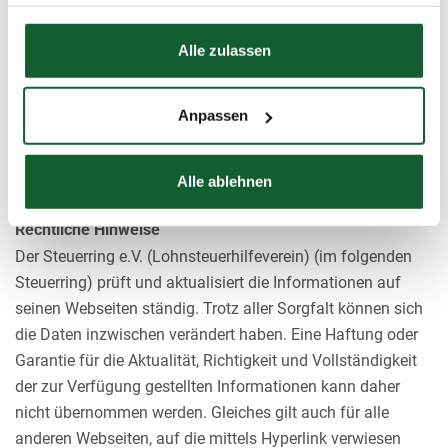
Datenschutzerklärung
Räumlicher Geltungsbereich der Versicherung: Das
Hier finden Sie unser
Impressum
Arbeitsgebiet des Vereins ist der Geltungs- und
Alle zulassen
Anwendungsbereich des Steuerberatungsgesetzes.
Informationspflicht gem. § 36 Abs. 1
Anpassen
Verbraucherstreitbeilegungsgesetz (VSBG)
Der Steuerring e.V. (Lohnsteuerhilfeverein) nimmt an
Alle ablehnen
keinem Verbraucherstreitbeilegungsverfahren teil.
Rechtliche Hinweise
Der Steuerring e.V. (Lohnsteuerhilfeverein) (im folgenden
Steuerring) prüft und aktualisiert die Informationen auf
seinen Webseiten ständig. Trotz aller Sorgfalt können sich
die Daten inzwischen verändert haben. Eine Haftung oder
Garantie für die Aktualität, Richtigkeit und Vollständigkeit
der zur Verfügung gestellten Informationen kann daher
nicht übernommen werden. Gleiches gilt auch für alle
anderen Webseiten, auf die mittels Hyperlink verwiesen