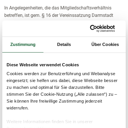
In Angelegenheiten, die das Mitgliedschaftsverhältnis
betreffen, ist gem. § 16 der Vereinssatzung Darmstadt
Gerichtsstand. Dies folgt der gesetzlichen Bestimmung in §
22 ZPO.
Lohnsteuerhilfevereine sind aufgrund des
Zustimmung
Details
Über Cookies
Steuerberatungsgesetzes (StBerG) sowie der dazu
ergangenen Verordnung (DVLStHV) verpflichtet, eine
Berufshaftpflichtversicherung mit einer
Diese Webseite verwendet Cookies
Mindestversicherungssumme für den einzelnen
Cookies werden zur Benutzerführung und Webanalyse
Versicherungsfall von 50.000 € zu unterhalten. Die
eingesetzt; sie helfen uns dabei, diese Webseite besser
Einzelheiten ergeben sich aus § 10 DVLStHV.
zu machen und optimal für Sie darzustellen. Bitte
stimmen Sie der Cookie-Nutzung („Alle zulassen“) zu –
Der Steuerring unterhält eine Vermögensschaden-
Sie können Ihre freiwillige Zustimmung jederzeit
Haftpflichtversicherung bei der:
widerrufen.
R+V Allgemeine Versicherung AG
Taunusstr. 1
Weitere Informationen finden Sie in unserer
65193 Wiesbaden