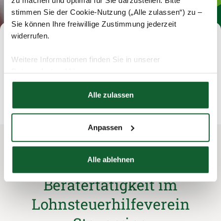
stimmen Sie der Cookie-Nutzung („Alle zulassen“) zu –
Sie können Ihre freiwillige Zustimmung jederzeit
widerrufen.
Was Sie noch wissen
Weitere Informationen finden Sie in unserer
wollten
Datenschutzerklärung
Hier finden Sie unser
Impressum
Alle zulassen
Häufige Fragen zur Karriere im Steuerring
Anpassen
Alle ablehnen
Ihre Fragen zur
Beratertätigkeit im
Lohnsteuerhilfeverein