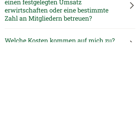
einen festgelegten Umsatz
erwirtschaften oder eine bestimmte
Zahl an Mitgliedern betreuen?
Welche Kosten kommen auf mich zu?
Muss ich Kapital einbringen?
Wer hilft mir, wenn ich in einem
schwierigen Mitgliederfall fachlich
nicht mehr weiterweiß?
Was ist, wenn ich dennoch einen
fachlichen Fehler mache und ein
Mitglied falsch berate?