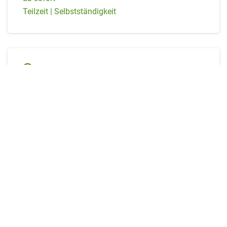
Teilzeit | Selbstständigkeit
Leipzig
Steuerfachangestellter (m/w/d) in Leipzig
ab sofort
Selbstständigkeit | Vollzeit | Teilzeit
Markt Schwaben
Steuerfachangestellter (m/w/d) in Markt
Schwaben