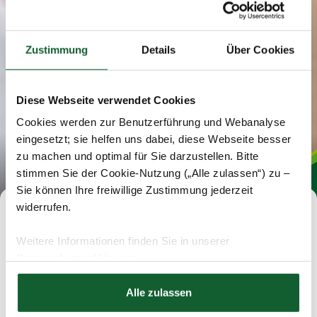
Zustimmung
Details
Über Cookies
Diese Webseite verwendet Cookies
Cookies werden zur Benutzerführung und Webanalyse
eingesetzt; sie helfen uns dabei, diese Webseite besser
zu machen und optimal für Sie darzustellen. Bitte
stimmen Sie der Cookie-Nutzung („Alle zulassen“) zu –
Sie können Ihre freiwillige Zustimmung jederzeit
widerrufen.
Jobs im Steuerring
Weitere Informationen finden Sie in unserer
Datenschutzerklärung
Wir suchen selbstständige Steuerprofis zur
Hier finden Sie unser
Impressum
Gründung einer eigenen Beratungsstelle sowie
Alle zulassen
Mitarbeiter für unsere Zentrale und für bestehende