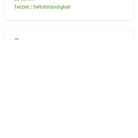
Teilzeit | Selbstständigkeit
Leipzig
Steuerfachangestellter (m/w/d) in Leipzig
ab sofort
Selbstständigkeit | Vollzeit | Teilzeit
Markt Schwaben
Steuerfachangestellter (m/w/d) in Markt
Schwaben