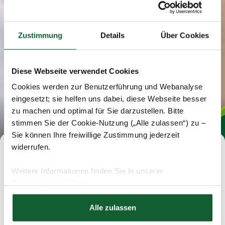
Zustimmung
Details
Über Cookies
Diese Webseite verwendet Cookies
Cookies werden zur Benutzerführung und Webanalyse
eingesetzt; sie helfen uns dabei, diese Webseite besser
zu machen und optimal für Sie darzustellen. Bitte
stimmen Sie der Cookie-Nutzung („Alle zulassen“) zu –
Sie können Ihre freiwillige Zustimmung jederzeit
widerrufen.
Jobs im Steuerring
Weitere Informationen finden Sie in unserer
Datenschutzerklärung
Wir suchen selbstständige Steuerprofis zur
Hier finden Sie unser
Impressum
Gründung einer eigenen Beratungsstelle sowie
Alle zulassen
Mitarbeiter für unsere Zentrale und für bestehende