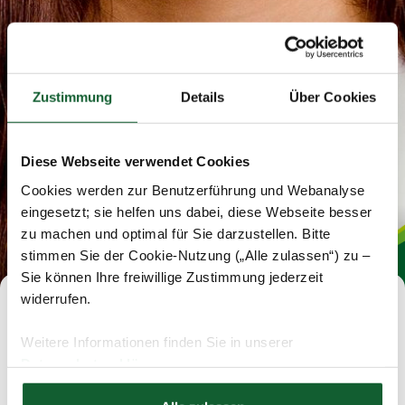
Zustimmung
Details
Über Cookies
Diese Webseite verwendet Cookies
Cookies werden zur Benutzerführung und Webanalyse
eingesetzt; sie helfen uns dabei, diese Webseite besser
zu machen und optimal für Sie darzustellen. Bitte
stimmen Sie der Cookie-Nutzung („Alle zulassen“) zu –
Sie können Ihre freiwillige Zustimmung jederzeit
widerrufen.
Schade, diese Stelle ist schon
Weitere Informationen finden Sie in unserer
vergeben.
Datenschutzerklärung
Hier finden Sie unser
Impressum