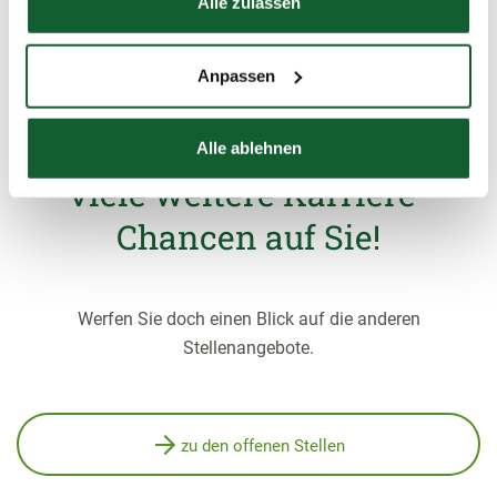
Alle zulassen
Anpassen
Aber keine Sorge, im
Steuerring warten noch
Alle ablehnen
viele weitere Karriere-
Chancen auf Sie!
Werfen Sie doch einen Blick auf die anderen
Stellenangebote.
zu den offenen Stellen