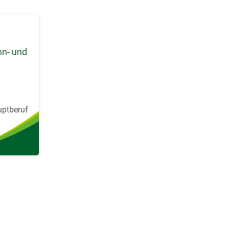
hn- und
uptberuf