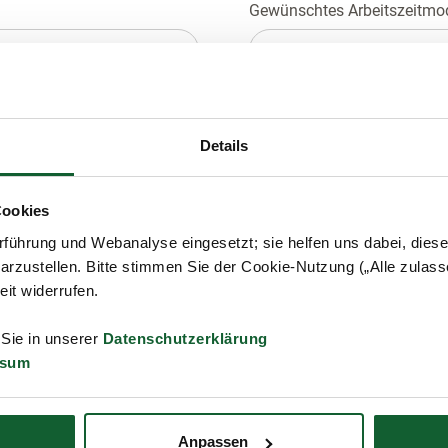
Gewünschtes Arbeitszeitmo
---
JJJJ)
Gehaltswunsch p. a.
Details
Cookies
ruf
führung und Webanalyse eingesetzt; sie helfen uns dabei, dies
Höchster Studienabschluss
arzustellen. Bitte stimmen Sie der Cookie-Nutzung („Alle zulass
zeit widerrufen.
---
 Sie in unserer
Datenschutzerklärung
hnung)
Berufserfahrung
ssum
---
Anpassen