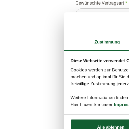
Gewünschte Vertragsart
*
---
Frühester Eintritt (TT.MM.
Zustimmung
Diese Webseite verwendet 
Schule, Ausbildung, Be
Cookies werden zur Benutzer
Schulabschluss
machen und optimal für Sie d
freiwillige Zustimmung jeder
---
Weitere Informationen finden
Berufsausbildung (Bezeic
Hier finden Sie unser
Impre
Alle ablehnen