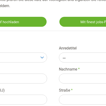
eldern.
f hochladen
Mit finest jobs-
Anredetitel
---
Nachname
*
JJ)
Straße
*