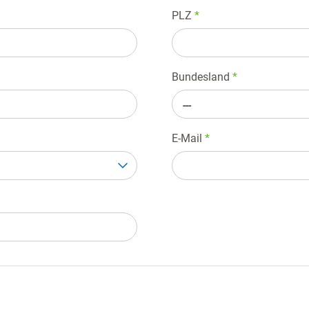
PLZ
*
Bundesland
*
---
E-Mail
*