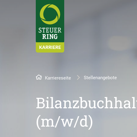
Stellenangebote
Karriereseite
Bilanzbuchhal
(m/w/d)