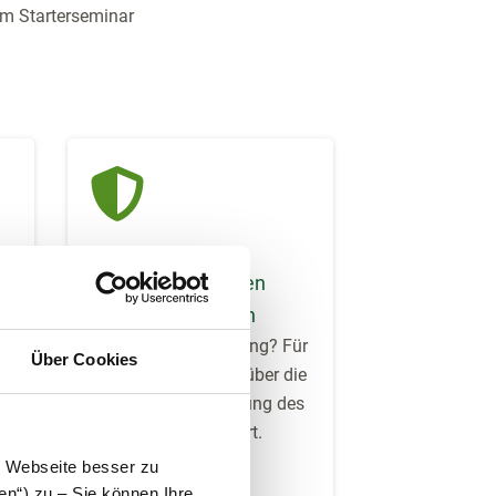
am Starterseminar
Versicherung gegen
Beratungsschäden
Fehler bei der Beratung? Für
Über Cookies
diesen Fall sind Sie über die
om
Haftpflichtversicherung des
Steuerrings versichert.
e Webseite besser zu
en“) zu – Sie können Ihre