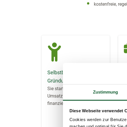
kostenfreie, re
Selbstbestimmte
F
Gründung und Leitung
u
Sie starten ohne Probezeit,
G
Zustimmung
Umsatzverpflichtungen oder
W
finanzielle Vorleistungen.
S
u
Diese Webseite verwendet 
Cookies werden zur Benutzer
machen und optimal für Sie d