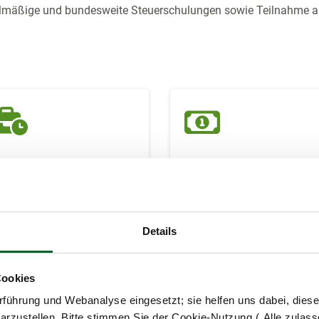
gelmäßige und bundesweite Steuerschulungen sowie Teilnahme 
lexible Zeiteinteilung
Kalkulierbarer
nd Homeoffice
Geldeingang
estalten Sie Ihre optimale
Ein Mitglied zahlt seinen
Details
ork-Life-Balance, indem
Beitrag nicht? Sie erhalten
ie entscheiden, wann, wo
Ihr Geld trotzdem direkt v
nd wie viel Sie arbeiten.
Steuerring.
Cookies
führung und Webanalyse eingesetzt; sie helfen uns dabei, dies
arzustellen. Bitte stimmen Sie der Cookie-Nutzung („Alle zulass