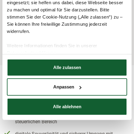
Organisation und Durchführung allgemeiner
eingesetzt; sie helfen uns dabei, diese Webseite besser
Bürotätigkeiten (Telefon, Post, Korrespondenz)
zu machen und optimal für Sie darzustellen. Bitte
stimmen Sie der Cookie-Nutzung („Alle zulassen“) zu –
administrative Unterstützung im Tagesgeschäft
Sie können Ihre freiwillige Zustimmung jederzeit
widerrufen.
Bearbeitung von Steuererklärungen bei vorhandenen
steuerlichen Grundkenntnissen
Weitere Informationen finden Sie in unserer
Datenschutzerklärung
Hier finden Sie unser
Impressum
Alle zulassen
Anpassen
Ihr Profil:
erfolgreich abgeschlossene Ausbildung sowie
Alle ablehnen
Berufserfahrung im kaufmännischen oder
steuerlichen Bereich
digitale Souveränität und sicherer Umgang mit