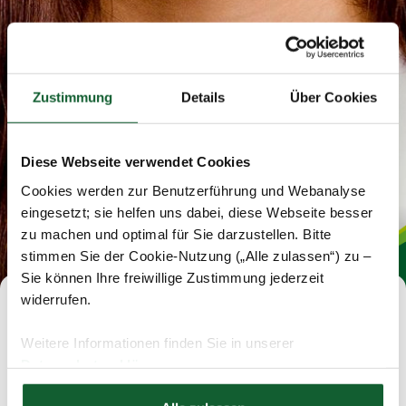
Zustimmung
Details
Über Cookies
Diese Webseite verwendet Cookies
Cookies werden zur Benutzerführung und Webanalyse
eingesetzt; sie helfen uns dabei, diese Webseite besser
zu machen und optimal für Sie darzustellen. Bitte
stimmen Sie der Cookie-Nutzung („Alle zulassen“) zu –
Sie können Ihre freiwillige Zustimmung jederzeit
widerrufen.
Schade, diese Stelle ist schon
Weitere Informationen finden Sie in unserer
vergeben.
Datenschutzerklärung
Hier finden Sie unser
Impressum