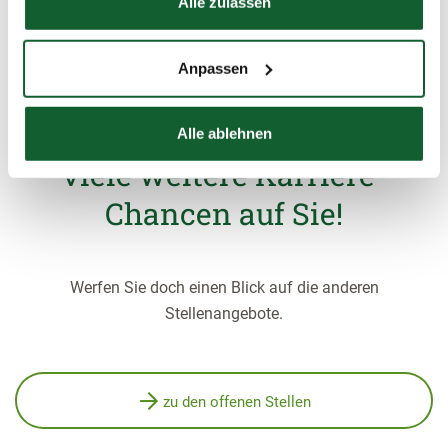
Alle zulassen
Anpassen
Aber keine Sorge, im
Steuerring warten noch
Alle ablehnen
viele weitere Karriere-
Chancen auf Sie!
Werfen Sie doch einen Blick auf die anderen
Stellenangebote.
zu den offenen Stellen