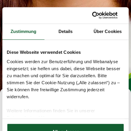
Zustimmung
Details
Über Cookies
Diese Webseite verwendet Cookies
Cookies werden zur Benutzerführung und Webanalyse
eingesetzt; sie helfen uns dabei, diese Webseite besser
zu machen und optimal für Sie darzustellen. Bitte
stimmen Sie der Cookie-Nutzung („Alle zulassen“) zu –
Sie können Ihre freiwillige Zustimmung jederzeit
widerrufen.
Schade, diese Stelle ist schon
Weitere Informationen finden Sie in unserer
vergeben.
Datenschutzerklärung
Hier finden Sie unser
Impressum