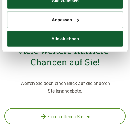
Alle zulassen
Anpassen
Aber keine Sorge, im
Steuerring warten noch
Alle ablehnen
viele weitere Karriere-
Chancen auf Sie!
Werfen Sie doch einen Blick auf die anderen
Stellenangebote.
zu den offenen Stellen