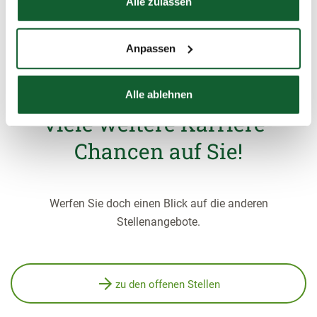
Alle zulassen
Anpassen
Aber keine Sorge, im
Steuerring warten noch
Alle ablehnen
viele weitere Karriere-
Chancen auf Sie!
Werfen Sie doch einen Blick auf die anderen
Stellenangebote.
zu den offenen Stellen