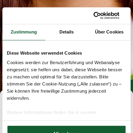
Zustimmung
Details
Über Cookies
Diese Webseite verwendet Cookies
Cookies werden zur Benutzerführung und Webanalyse
eingesetzt; sie helfen uns dabei, diese Webseite besser
zu machen und optimal für Sie darzustellen. Bitte
stimmen Sie der Cookie-Nutzung („Alle zulassen“) zu –
Sie können Ihre freiwillige Zustimmung jederzeit
widerrufen.
Schade, diese Stelle ist schon
Weitere Informationen finden Sie in unserer
vergeben.
Datenschutzerklärung
Hier finden Sie unser
Impressum