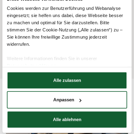
sorgfältige Arbeitsweise bei starker Service- und
Cookies werden zur Benutzerführung und Webanalyse
Kundenorientierung
eingesetzt; sie helfen uns dabei, diese Webseite besser
zu machen und optimal für Sie darzustellen. Bitte
gute EDV-Kenntnisse und sicherer Umgang mit den
stimmen Sie der Cookie-Nutzung („Alle zulassen“) zu –
Microsoft Office-Produkten
Sie können Ihre freiwillige Zustimmung jederzeit
widerrufen.
Interesse und Bereitschaft für regelmäßige
Weiterbildungen
Weitere Informationen finden Sie in unserer
Datenschutzerklärung
Hier finden Sie unser
Impressum
Alle zulassen
Anpassen
Ihr zukünftiger Arbeitsplatz in München:
Alle ablehnen