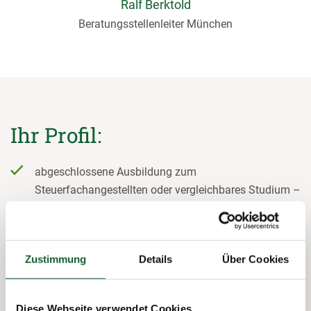
Ralf Berktold
Beratungsstellenleiter München
Ihr Profil:
abgeschlossene Ausbildung zum
Steuerfachangestellten oder vergleichbares Studium –
auch (Diplom-)Finanzwirte, Steuerberater,
Steuerfachwirte oder Bilanzbuchhalter sind
willkommene Experten
Zustimmung
Details
Über Cookies
fundierte Kenntnisse im Bereich der Einkommensteuer
Erfahrung im Erstellen von Steuererklärungen
Diese Webseite verwendet Cookies