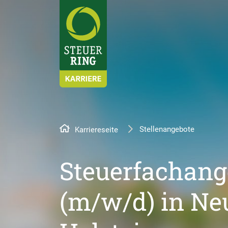
Stellenangebote
Karriereseite
Steuerfachange
(m/w/d) in Neu