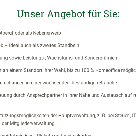
Unser Angebot für Sie:
ptberuf oder als Nebenerwerb
ob – ideal auch als zweites Standbein
ütung sowie Leistungs-, Wachstums- und Sonderprämien
t an einem Standort Ihrer Wahl, bis zu 100 % Homeoffice mögli
rierechancen in einer wachsenden, beständigen Branche
euung durch Ansprechpartner in Ihrer Nähe und Austausch auf re
rstützungsmöglichkeiten der Hauptverwaltung, z. B. bei Steuer-, I
 der Mitgliederverwaltung
emittel wie Flyer, Plakate und Visitenkarten