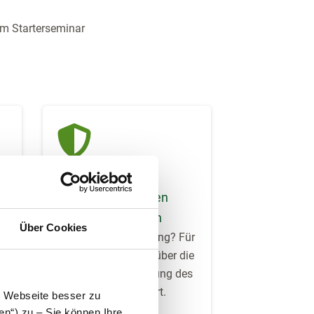
am Starterseminar
Versicherung gegen
Beratungsschäden
Über Cookies
Fehler bei der Beratung? Für
diesen Fall sind Sie über die
om
Haftpflichtversicherung des
Steuerrings versichert.
e Webseite besser zu
en“) zu – Sie können Ihre